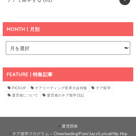
MONTH | 月別
FEATURE | 特集記事
PICKUP
チアリーディング世界大会特集
チア留学
運営者について
運営者のチア留学日記
運営団体
チア留学プログラム – Cheerleading/Pom/Jazz/Lyrical/Hip Hop