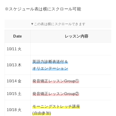
※スケジュール表は横にスクロール可能
Date
レッスン内容
10/11 火
英語力診断表送付＆
10/13 木
オリエンテーション
10/14 金
発音矯正レッスンGroup①
10/15 土
発音矯正レッスンGroup②
モーニングストレッチ講座
10/18 火
(自由参加)