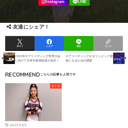
友達にシェア！
ポスト
シェア
送る
リンク
2023年チアリーディング世界大会
チアリーディングがオリンピック競
に向けて日本代表団結成が決定！
技になるための課題
RECOMMEND
カナダ
2022.11.03