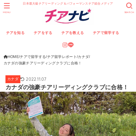
日本最大級チアリーディング＆パフォーマンスチア総合メディア
MENU
SEARCH
チアを知る
チアをする
チアを教える
チアで留学する
HOME
チアで留学する
チア留学レポート
カナダ
カナダの強豪チアリーディングクラブに合格！
2022.11.07
カナダ
カナダの強豪チアリーディングクラブに合格！