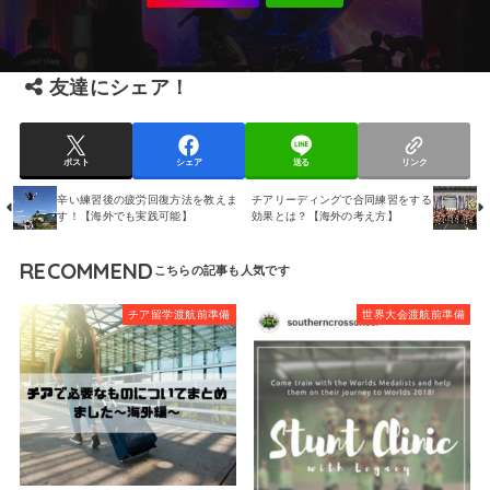
友達にシェア！
ポスト
シェア
送る
リンク
辛い練習後の疲労回復方法を教えま
チアリーディングで合同練習をする
す！【海外でも実践可能】
効果とは？【海外の考え方】
RECOMMEND
チア留学渡航前準備
世界大会渡航前準備