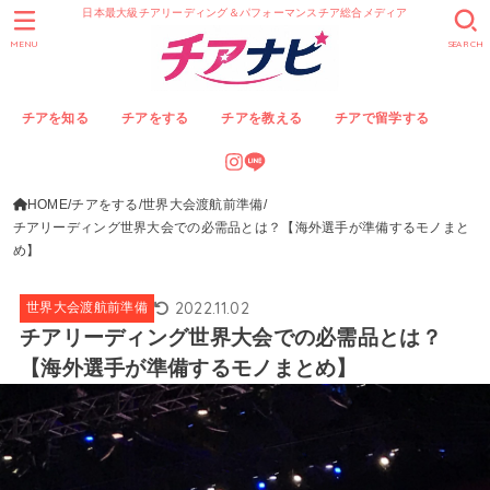
日本最大級チアリーディング＆パフォーマンスチア総合メディア
MENU
SEARCH
チアを知る
チアをする
チアを教える
チアで留学する
HOME
チアをする
世界大会渡航前準備
チアリーディング世界大会での必需品とは？【海外選手が準備するモノまと
め】
2022.11.02
世界大会渡航前準備
チアリーディング世界大会での必需品とは？
【海外選手が準備するモノまとめ】