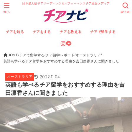
日本最大級チアリーディング＆パフォーマンスチア総合メディア
MENU
SEARCH
チアを知る
チアをする
チアを教える
チアで留学する
HOME
チアで留学する
チア留学レポート
オーストラリア
英語も学べるチア留学をおすすめする理由を吉田凛香さんに聞きました
2022.11.04
オーストラリア
英語も学べるチア留学をおすすめする理由を吉
田凛香さんに聞きました