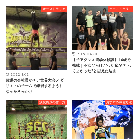
オーストラリア
オーストラリア
2026.04.20
【チアダンス留学体験談】14歳で
挑戦｜不安だらけだった私が“行っ
てよかった”と思えた理由
2022.11.02
普通の会社員がチア世界大会メダ
リストのチームで練習するように
なったきっかけ
演技構成の作り方
おすすめ練習方法