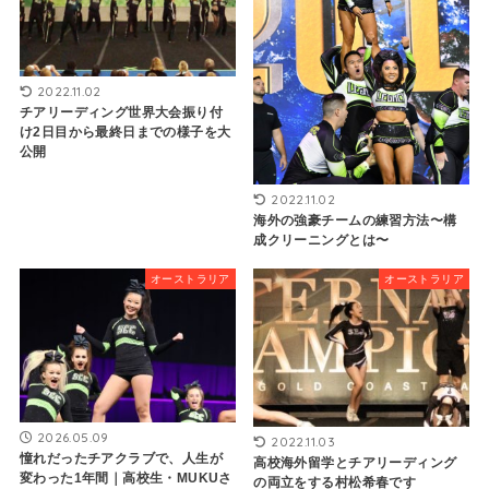
2022.11.02
チアリーディング世界大会振り付
け2日目から最終日までの様子を大
公開
2022.11.02
海外の強豪チームの練習方法〜構
成クリーニングとは〜
オーストラリア
オーストラリア
2026.05.09
2022.11.03
憧れだったチアクラブで、人生が
高校海外留学とチアリーディング
変わった1年間｜高校生・MUKUさ
の両立をする村松希春です