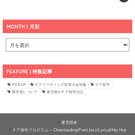
MONTH | 月別
FEATURE | 特集記事
PICKUP
チアリーディング世界大会特集
チア留学
運営者について
運営者のチア留学日記
運営団体
チア留学プログラム – Cheerleading/Pom/Jazz/Lyrical/Hip Hop