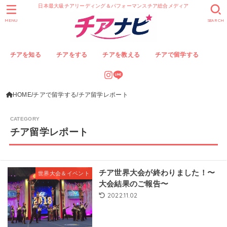
日本最大級チアリーディング＆パフォーマンスチア総合メディア
MENU
SEARCH
チアを知る
チアをする
チアを教える
チアで留学する
HOME
チアで留学する
チア留学レポート
チア留学レポート
チア世界大会が終わりました！〜
世界大会＆イベント
大会結果のご報告〜
2022.11.02